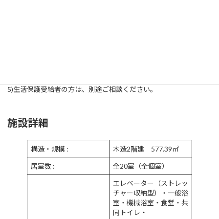
具貸与等）と訪問診療の自己負担分が
必要となります。
2) 介護事業者と医療機関はご自由に選択いただけますが、ご紹介
することも可能です。
3) 退去時には、お預かりした敷金から清掃費・消毒費等の原状回
復費を差し引いた金額を返還いたします。
4) 毎日、朝昼夕のお食事と3時のおやつをご提供いたします。
5)生活保護受給者の方は、別途ご相談ください。
施設詳細
構造・規模 :
木造2階建 577.39㎡
居室数 :
全20室（全個室）
エレベーター（ストレッ
チャー収納型）・一般浴
室・機械浴室・食堂・共
同トイレ・